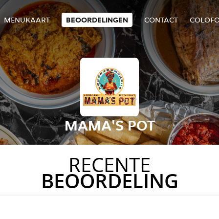
MENUKAART
BEOORDELINGEN
CONTACT
COLOF
MAMA'S POT
RECENTE
BEOORDELING