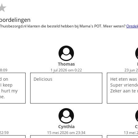
eoordelingen
 Thuisbezorgd.nl klanten die besteld hebben bij Mama's POT. Meer weten?
Ontde
Thomas
18:09
1 jul 2026 om 0:22
23 jun 
ad on
Delicious
Het eten was 
I keep
Super vriende
t hurt my
Zeker aan te 
me.
Cynthia
C
22:59
15 mei 2026 om 23:34
13 mei 