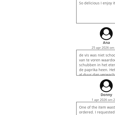
So delicious I enjoy i
Ana
25 apr 2026 om 
de vis was niet sch
van te voren waardoo
schubben in het eten
de paprika heen. He
al duur dan verwacht
kwaliteit voor je geld
jammer. want ik wee
eigenaar goed kan ko
was een tegenvaller.
Donny
1 apr 2026 om 2
One of the item wast
ordered. I requested