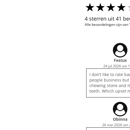
4 sterren uit 41 b
Alle beoordelingen zijn van
Festus
24 jul 2026 om 
I don’t like to rate b
people business but 
chewing stone and i
teeth. Which upset 
Obinna
26 mei 2026 om 