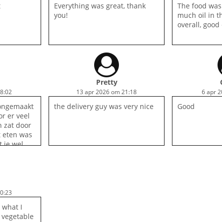
t
Everything was great, thank
The food was
you!
much oil in t
overall, good
Pretty
8:02
13 apr 2026 om 21:18
6 apr 
oongemaakt
the delivery guy was very nice
Good
r er veel
 zat door
t eten was
 je wel
. erg
t dat de
ken. Dit
0:23
 what I
 vegetable