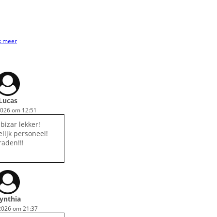
k meer
Lucas
2026 om 12:51
bizar lekker!
lijk personeel!
raden!!!
ynthia
2026 om 21:37