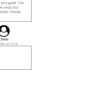
 very good. Too
he soup, but
 order, thanks.
Chino
2026 om 15:14