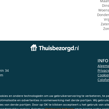
Maan
Din
Woens
Donde
Vri
Zate
Zo
INFO
Algem
in 34
Privac
am
Cookie
Colofo
ookies en andere technologieën om uw gebruikerservaring te verbeteren, te pe
ptimalisatie en advertenties in samenwerking met derde partijen. Wij gebruik
ies van derde partijen. Door op OK te klikken accepteert u het gebruik van alle
 noodzakelijke cookies. Selecteer
Voorkeuren beheren
om te kiezen welke cooki