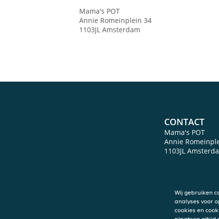
Mama's POT
Annie Romeinplein 34
1103JL
Amsterdam
CONTACT
Mama's POT
Annie Romeinple
1103JL
Amsterd
Wij gebruiken c
analyses voor o
cookies en cook
plaatsen altijd