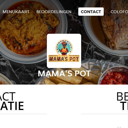
MENUKAART
BEOORDELINGEN
CONTACT
COLOF
MAMA'S POT
ACT
B
ATIE
T