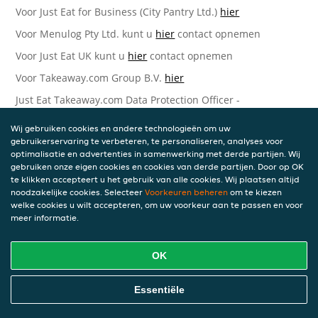
Voor Just Eat for Business (City Pantry Ltd.)
hier
Voor Menulog Pty Ltd. kunt u
hier
contact opnemen
Voor Just Eat UK kunt u
hier
contact opnemen
Voor Takeaway.com Group B.V.
hier
Just Eat Takeaway.com Data Protection Officer -
Takeaway.com Group B.V.
Wij gebruiken cookies en andere technologieën om uw
Piet Heinkade 61
gebruikerservaring te verbeteren, te personaliseren, analyses voor
1019 GM Amsterdam
optimalisatie en advertenties in samenwerking met derde partijen. Wij
Nederland
gebruiken onze eigen cookies en cookies van derde partijen. Door op OK
te klikken accepteert u het gebruik van alle cookies. Wij plaatsen altijd
Bijgewerkte versies van deze
noodzakelijke cookies. Selecteer
Voorkeuren beheren
om te kiezen
welke cookies u wilt accepteren, om uw voorkeur aan te passen en voor
Privacyverklaring
meer informatie.
Wij kunnen deze Verklaring van tijd tot tijd bijwerken als
OK
reactie op veranderende juridische, technische of zakelijke
ontwikkelingen. Wanneer wij onze Privacyverklaring
bijwerken, zullen wij passende maatregelen nemen om u
Essentiële
op de hoogte te brengen, in overeenstemming met het
belang van de wijzigingen die wij aanbrengen. Wanneer de